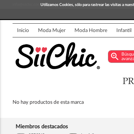
info@siichic.com
¡Compra y vende moda!
Utilizamos Cookies, sólo para rastrear las visitas a nu
Inicio
Moda Mujer
Moda Hombre
Infantil
zoom_in
Búsqu
avanz
PR
No hay productos de esta marca
Miembros destacados