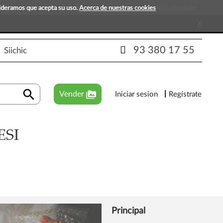
s que esperan tu visita!
Preguntas frecuentes
Métodos de envío
sideramos que acepta su uso.
Acerca de nuestras cookies
X
93 380 17 55
Siichic
search
perm_media
Vender
Iniciar sesion
Regístrate
ESI
Principal