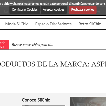
Blog Siichic
¡Descubre maravillosas prenda
estro sitio web, no almacenamos ningún dato personal. Si continúa navegando con
Configurar Cookies
Aceptar cookies
Rechazar cookies
La app para android esta en fase beta, disponible en breve
Moda SiiChic
Espacio Diseñadores
Retro SiiChic
eda
ada
ODUCTOS DE LA MARCA: ASP
Conoce SiiChic