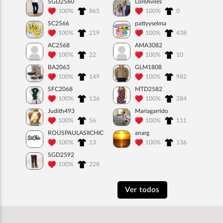
SGD2560
LoreAviles
100%
865
100%
0
SC2566
pattyyselma
100%
219
100%
438
AC2568
AMA3082
100%
22
100%
10
BA2063
GLM1808
100%
149
100%
982
SFC2068
MTD2582
100%
136
100%
284
Judith493
Mariagarrido
100%
56
100%
111
ROUSPAULASIICHIC
anarg
100%
13
100%
136
SGD2592
100%
228
Ver todos