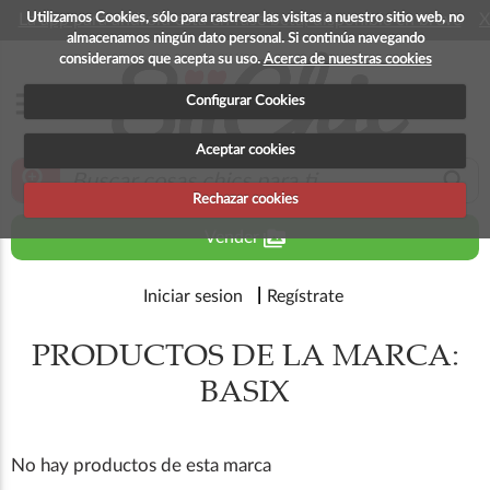
Utilizamos Cookies, sólo para rastrear las visitas a nuestro sitio web, no
La app para android esta en fase beta, disponible en breve
X
almacenamos ningún dato personal. Si continúa navegando
consideramos que acepta su uso.
Acerca de nuestras cookies
menu
Configurar Cookies
Aceptar cookies
zoom_in
search
Rechazar cookies
perm_media
Vender
Iniciar sesion
Regístrate
PRODUCTOS DE LA MARCA:
BASIX
No hay productos de esta marca