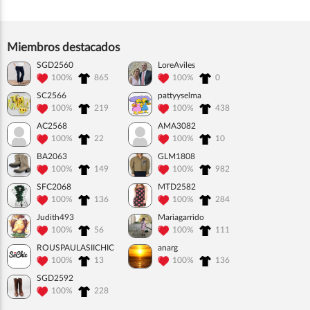
Miembros destacados
SGD2560
LoreAviles
100%
865
100%
0
SC2566
pattyyselma
100%
219
100%
438
AC2568
AMA3082
100%
22
100%
10
BA2063
GLM1808
100%
149
100%
982
SFC2068
MTD2582
100%
136
100%
284
Judith493
Mariagarrido
100%
56
100%
111
ROUSPAULASIICHIC
anarg
100%
13
100%
136
SGD2592
100%
228