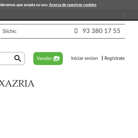
s que esperan tu visita!
Preguntas frecuentes
Métodos de envío
sideramos que acepta su uso.
Acerca de nuestras cookies
X
93 380 17 55
Siichic
search
perm_media
Vender
Iniciar sesion
Regístrate
XAZRIA