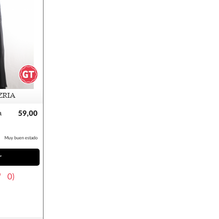
ZRIA
a
59,00
€
Muy buen estado
r
0)