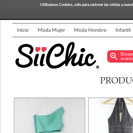
info@siichic.com
¡Compra y vende moda!
Utilizamos Cookies, sólo para rastrear las visitas a nu
Inicio
Moda Mujer
Moda Hombre
Infantil
zoom_in
Búsqu
avanz
PRODU