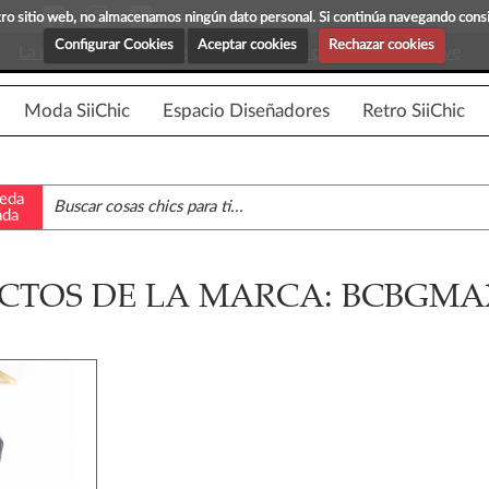
Blog Siichic
¡Descubre maravillosas prenda
estro sitio web, no almacenamos ningún dato personal. Si continúa navegando con
Configurar Cookies
Aceptar cookies
Rechazar cookies
La app para android esta en fase beta, disponible en breve
Moda SiiChic
Espacio Diseñadores
Retro SiiChic
eda
ada
CTOS DE LA MARCA: BCBGMA