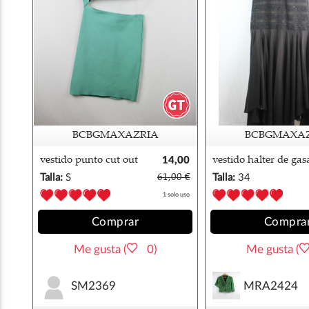
BCBGMAXAZRIA
BCBGMAXA
vestido punto cut out
14,00
vestido halter de gas
bcbg s
€
y encaje
Talla:
S
61,00 €
Talla:
34
bcbgmaxazria 34
1 solo uso
Comprar
Compra
Me gusta (
0)
Me gusta (
SM2369
MRA2424