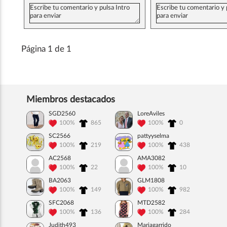
Página 1 de 1
Miembros destacados
SGD2560
LoreAviles
100%
865
100%
0
SC2566
pattyyselma
100%
219
100%
438
AC2568
AMA3082
100%
22
100%
10
BA2063
GLM1808
100%
149
100%
982
SFC2068
MTD2582
100%
136
100%
284
Judith493
Mariagarrido