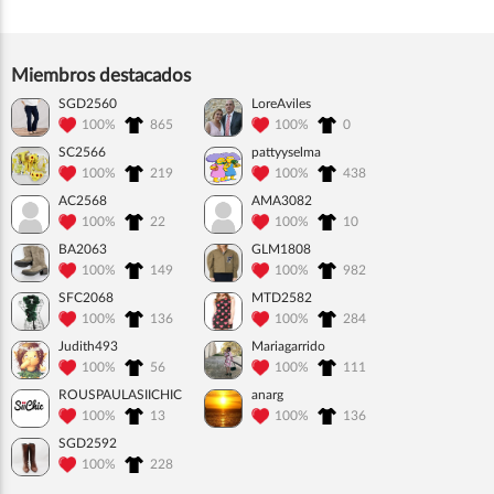
Miembros destacados
SGD2560
LoreAviles
100%
865
100%
0
SC2566
pattyyselma
100%
219
100%
438
AC2568
AMA3082
100%
22
100%
10
BA2063
GLM1808
100%
149
100%
982
SFC2068
MTD2582
100%
136
100%
284
Judith493
Mariagarrido
100%
56
100%
111
ROUSPAULASIICHIC
anarg
100%
13
100%
136
SGD2592
100%
228