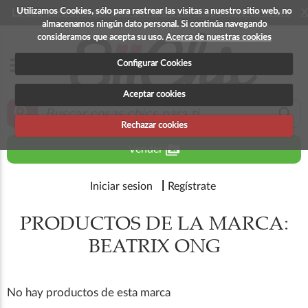
Utilizamos Cookies, sólo para rastrear las visitas a nuestro sitio web, no
La app para android esta en fase beta, disponible en breve
X
almacenamos ningún dato personal. Si continúa navegando
consideramos que acepta su uso.
Acerca de nuestras cookies
menu
Configurar Cookies
Aceptar cookies
zoom_in
search
Rechazar cookies
perm_media
Vender
Iniciar sesion
Regístrate
PRODUCTOS DE LA MARCA:
BEATRIX ONG
No hay productos de esta marca