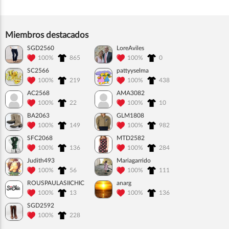
Miembros destacados
SGD2560
LoreAviles
100%
865
100%
0
SC2566
pattyyselma
100%
219
100%
438
AC2568
AMA3082
100%
22
100%
10
BA2063
GLM1808
100%
149
100%
982
SFC2068
MTD2582
100%
136
100%
284
Judith493
Mariagarrido
100%
56
100%
111
ROUSPAULASIICHIC
anarg
100%
13
100%
136
SGD2592
100%
228