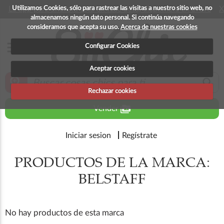
Utilizamos Cookies, sólo para rastrear las visitas a nuestro sitio web, no
La app para android esta en fase beta, disponible en breve
X
almacenamos ningún dato personal. Si continúa navegando
consideramos que acepta su uso.
Acerca de nuestras cookies
menu
Configurar Cookies
Aceptar cookies
zoom_in
search
Rechazar cookies
perm_media
Vender
Iniciar sesion
Regístrate
PRODUCTOS DE LA MARCA:
BELSTAFF
No hay productos de esta marca