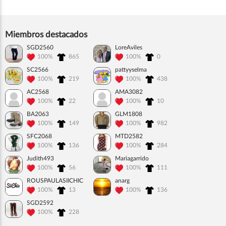
Miembros destacados
SGD2560
LoreAviles
100%
865
100%
0
SC2566
pattyyselma
100%
219
100%
438
AC2568
AMA3082
100%
22
100%
10
BA2063
GLM1808
100%
149
100%
982
SFC2068
MTD2582
100%
136
100%
284
Judith493
Mariagarrido
100%
56
100%
111
ROUSPAULASIICHIC
anarg
100%
13
100%
136
SGD2592
100%
228