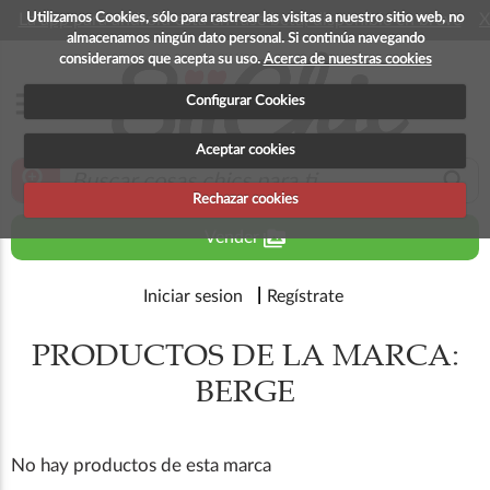
Utilizamos Cookies, sólo para rastrear las visitas a nuestro sitio web, no
La app para android esta en fase beta, disponible en breve
X
almacenamos ningún dato personal. Si continúa navegando
consideramos que acepta su uso.
Acerca de nuestras cookies
menu
Configurar Cookies
Aceptar cookies
zoom_in
search
Rechazar cookies
perm_media
Vender
Iniciar sesion
Regístrate
PRODUCTOS DE LA MARCA:
BERGE
No hay productos de esta marca