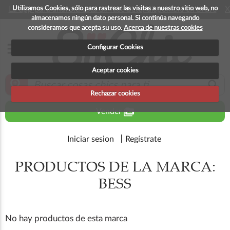
Utilizamos Cookies, sólo para rastrear las visitas a nuestro sitio web, no
La app para android esta en fase beta, disponible en breve
X
almacenamos ningún dato personal. Si continúa navegando
consideramos que acepta su uso.
Acerca de nuestras cookies
menu
Configurar Cookies
Aceptar cookies
zoom_in
search
Rechazar cookies
perm_media
Vender
Iniciar sesion
Regístrate
PRODUCTOS DE LA MARCA:
BESS
No hay productos de esta marca