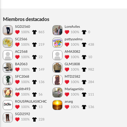
Miembros destacados
SGD2560
LoreAviles
100%
865
100%
0
SC2566
pattyyselma
100%
219
100%
438
AC2568
AMA3082
100%
22
100%
10
BA2063
GLM1808
100%
149
100%
982
SFC2068
MTD2582
100%
136
100%
284
Judith493
Mariagarrido
100%
56
100%
111
ROUSPAULASIICHIC
anarg
100%
13
100%
136
SGD2592
100%
228