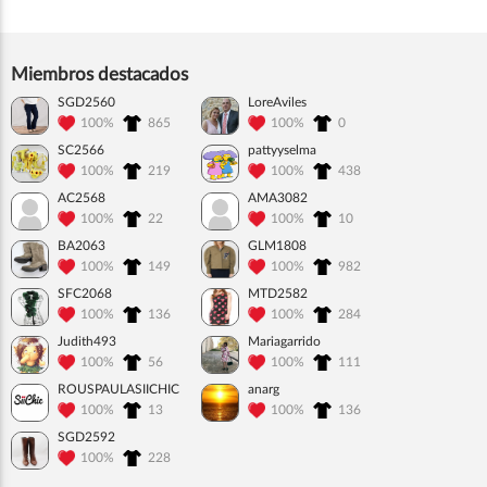
Miembros destacados
SGD2560
LoreAviles
100%
865
100%
0
SC2566
pattyyselma
100%
219
100%
438
AC2568
AMA3082
100%
22
100%
10
BA2063
GLM1808
100%
149
100%
982
SFC2068
MTD2582
100%
136
100%
284
Judith493
Mariagarrido
100%
56
100%
111
ROUSPAULASIICHIC
anarg
100%
13
100%
136
SGD2592
100%
228