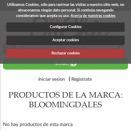
Utilizamos Cookies, sólo para rastrear las visitas a nuestro sitio web, no
La app para android esta en fase beta, disponible en breve
X
almacenamos ningún dato personal. Si continúa navegando
consideramos que acepta su uso.
Acerca de nuestras cookies
menu
Configurar Cookies
Aceptar cookies
zoom_in
search
Rechazar cookies
perm_media
Vender
Iniciar sesion
Regístrate
PRODUCTOS DE LA MARCA:
BLOOMINGDALES
No hay productos de esta marca