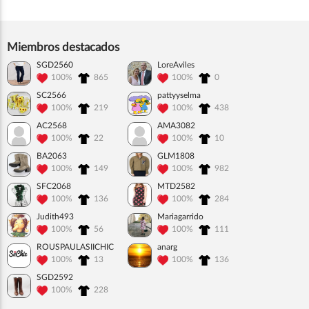
Miembros destacados
SGD2560
LoreAviles
100%
865
100%
0
SC2566
pattyyselma
100%
219
100%
438
AC2568
AMA3082
100%
22
100%
10
BA2063
GLM1808
100%
149
100%
982
SFC2068
MTD2582
100%
136
100%
284
Judith493
Mariagarrido
100%
56
100%
111
ROUSPAULASIICHIC
anarg
100%
13
100%
136
SGD2592
100%
228