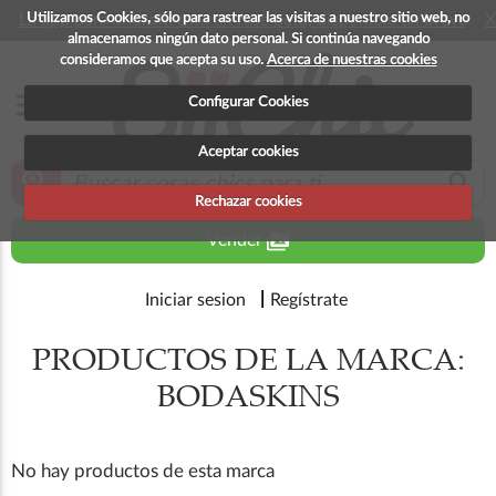
Utilizamos Cookies, sólo para rastrear las visitas a nuestro sitio web, no
La app para android esta en fase beta, disponible en breve
X
almacenamos ningún dato personal. Si continúa navegando
consideramos que acepta su uso.
Acerca de nuestras cookies
menu
Configurar Cookies
Aceptar cookies
zoom_in
search
Rechazar cookies
perm_media
Vender
Iniciar sesion
Regístrate
PRODUCTOS DE LA MARCA:
BODASKINS
No hay productos de esta marca