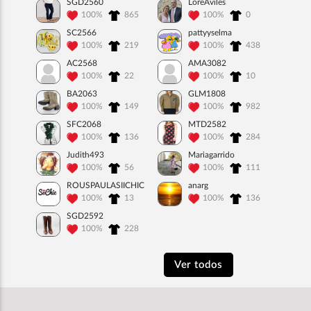
SGD2560
LoreAviles
100%
865
100%
0
SC2566
pattyyselma
100%
219
100%
438
AC2568
AMA3082
100%
22
100%
10
BA2063
GLM1808
100%
149
100%
982
SFC2068
MTD2582
100%
136
100%
284
Judith493
Mariagarrido
100%
56
100%
111
ROUSPAULASIICHIC
anarg
100%
13
100%
136
SGD2592
100%
228
Ver todos