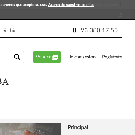
s que esperan tu visita!
Preguntas frecuentes
Métodos de envío
sideramos que acepta su uso.
Acerca de nuestras cookies
X
93 380 17 55
Siichic
search
perm_media
Vender
Iniciar sesion
Regístrate
BA
Principal