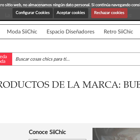
Blog Siichic
¡Descubre maravillosas prenda
estro sitio web, no almacenamos ningún dato personal. Si continúa navegando con
Configurar Cookies
Aceptar cookies
Rechazar cookies
La app para android esta en fase beta, disponible en breve
Moda SiiChic
Espacio Diseñadores
Retro SiiChic
eda
ada
RODUCTOS DE LA MARCA: BU
Conoce SiiChic