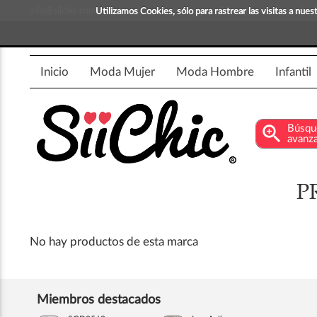
info@siichic.com
¡Compra y vende moda!
Utilizamos Cookies, sólo para rastrear las visitas a nu
Inicio
Moda Mujer
Moda Hombre
Infantil
zoom_in
Búsqu
avanz
P
No hay productos de esta marca
Miembros destacados