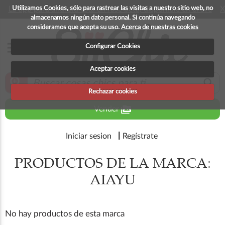
Utilizamos Cookies, sólo para rastrear las visitas a nuestro sitio web, no
La app para android esta en fase beta, disponible en breve
X
almacenamos ningún dato personal. Si continúa navegando
consideramos que acepta su uso.
Acerca de nuestras cookies
menu
Configurar Cookies
Aceptar cookies
zoom_in
search
Rechazar cookies
perm_media
Vender
Iniciar sesion
Regístrate
PRODUCTOS DE LA MARCA:
AIAYU
No hay productos de esta marca