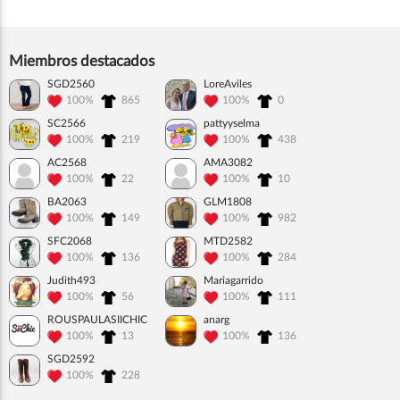
Miembros destacados
SGD2560
LoreAviles
100%
865
100%
0
SC2566
pattyyselma
100%
219
100%
438
AC2568
AMA3082
100%
22
100%
10
BA2063
GLM1808
100%
149
100%
982
SFC2068
MTD2582
100%
136
100%
284
Judith493
Mariagarrido
100%
56
100%
111
ROUSPAULASIICHIC
anarg
100%
13
100%
136
SGD2592
100%
228