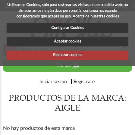
Utilizamos Cookies, sólo para rastrear las visitas a nuestro sitio web, no
La app para android esta en fase beta, disponible en breve
X
almacenamos ningún dato personal. Si continúa navegando
consideramos que acepta su uso.
Acerca de nuestras cookies
menu
Configurar Cookies
Aceptar cookies
zoom_in
search
Rechazar cookies
perm_media
Vender
Iniciar sesion
Regístrate
PRODUCTOS DE LA MARCA:
AIGLE
No hay productos de esta marca