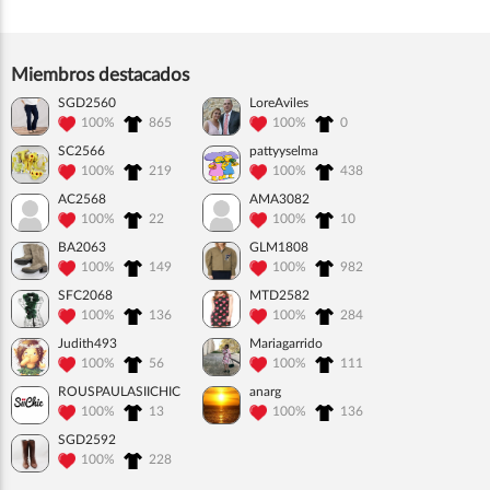
Miembros destacados
SGD2560
LoreAviles
100%
865
100%
0
SC2566
pattyyselma
100%
219
100%
438
AC2568
AMA3082
100%
22
100%
10
BA2063
GLM1808
100%
149
100%
982
SFC2068
MTD2582
100%
136
100%
284
Judith493
Mariagarrido
100%
56
100%
111
ROUSPAULASIICHIC
anarg
100%
13
100%
136
SGD2592
100%
228