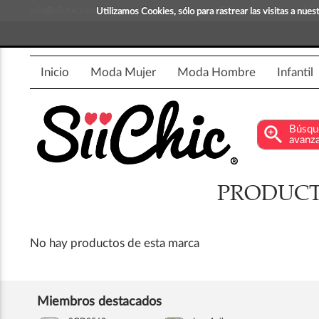
info@siichic.com
¡Compra y vende moda!
Utilizamos Cookies, sólo para rastrear las visitas a nu
Inicio
Moda Mujer
Moda Hombre
Infantil
zoom_in
Búsqu
avanz
PRODUCT
No hay productos de esta marca
Miembros destacados