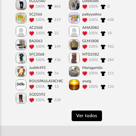
SGD2560
LoreAviles
100%
865
100%
0
SC2566
pattyyselma
100%
219
100%
438
AC2568
AMA3082
100%
22
100%
10
BA2063
GLM1808
100%
149
100%
982
SFC2068
MTD2582
100%
136
100%
284
Judith493
Mariagarrido
100%
56
100%
111
ROUSPAULASIICHIC
anarg
100%
13
100%
136
SGD2592
100%
228
Ver todos