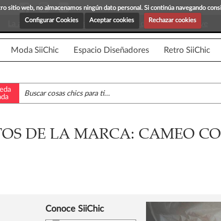
Blog Siichic
¡Descubre maravillosas prenda
estro sitio web, no almacenamos ningún dato personal. Si continúa navegando con
Configurar Cookies
Aceptar cookies
Rechazar cookies
La app para android esta en fase beta, disponible en breve
Moda SiiChic
Espacio Diseñadores
Retro SiiChic
eda
ada
OS DE LA MARCA: CAMEO CO
Conoce SiiChic