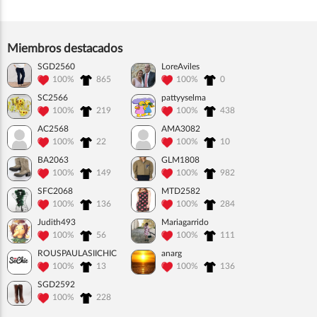
Miembros destacados
SGD2560
LoreAviles
100%
865
100%
0
SC2566
pattyyselma
100%
219
100%
438
AC2568
AMA3082
100%
22
100%
10
BA2063
GLM1808
100%
149
100%
982
SFC2068
MTD2582
100%
136
100%
284
Judith493
Mariagarrido
100%
56
100%
111
ROUSPAULASIICHIC
anarg
100%
13
100%
136
SGD2592
100%
228