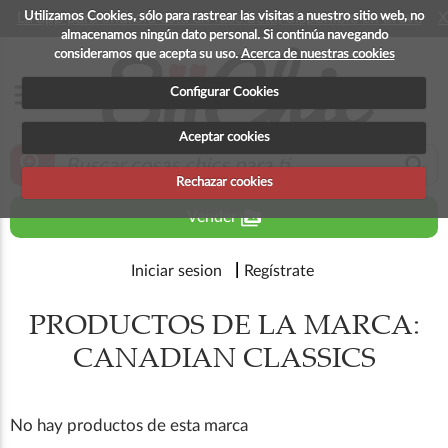
Utilizamos Cookies, sólo para rastrear las visitas a nuestro sitio web, no
La app para android esta en fase beta, disponible en breve
X
almacenamos ningún dato personal. Si continúa navegando
consideramos que acepta su uso.
Acerca de nuestras cookies
menu
Configurar Cookies
Aceptar cookies
zoom_in
search
Rechazar cookies
perm_media
Vender
Iniciar sesion
Regístrate
PRODUCTOS DE LA MARCA:
CANADIAN CLASSICS
No hay productos de esta marca