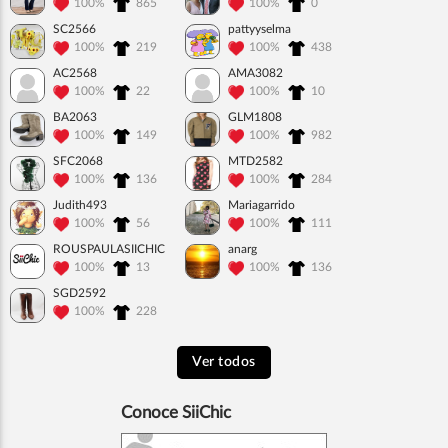
100%
865
100%
0
SC2566
pattyyselma
100%
219
100%
438
AC2568
AMA3082
100%
22
100%
10
BA2063
GLM1808
100%
149
100%
982
SFC2068
MTD2582
100%
136
100%
284
Judith493
Mariagarrido
100%
56
100%
111
ROUSPAULASIICHIC
anarg
100%
13
100%
136
SGD2592
100%
228
Ver todos
Conoce SiiChic