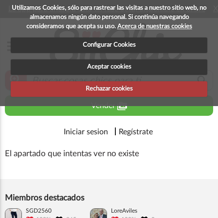
Utilizamos Cookies, sólo para rastrear las visitas a nuestro sitio web, no
La app para android esta en fase beta, disponible en breve
X
almacenamos ningún dato personal. Si continúa navegando
consideramos que acepta su uso.
Acerca de nuestras cookies
menu
Configurar Cookies
Aceptar cookies
zoom_in
search
Rechazar cookies
perm_media
Vender
Iniciar sesion
Regístrate
El apartado que intentas ver no existe
Miembros destacados
SGD2560
LoreAviles