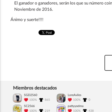
El ganador o ganadores, serán los que su número coinc
Noviembre de 2016.
Ánimo y suerte!!!!
Miembros destacados
SGD2560
LoreAviles
100%
865
100%
0
SC2566
pattyyselma
100%
219
100%
438