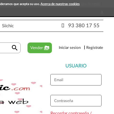
s que esperan tu visita!
Preguntas frecuentes
Métodos de envío
sideramos que acepta su uso.
Acerca de nuestras cookies
X
93 380 17 55
Siichic
search
perm_media
Vender
Iniciar sesion
Regístrate
USUARIO
Email
Contraseña
Recordar contraseña /