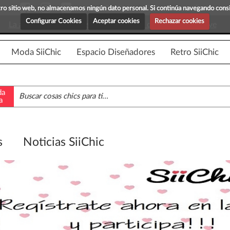
Blog Siichic
¡Descubre maravillosas prenda
estro sitio web, no almacenamos ningún dato personal. Si continúa navegando con
Configurar Cookies
Aceptar cookies
Rechazar cookies
La app para android esta en fase beta, disponible en breve
Moda SiiChic
Espacio Diseñadores
Retro SiiChic
da
a
s
Noticias SiiChic