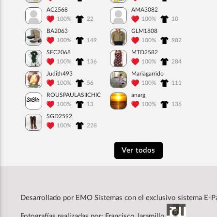
AC2568
AMA3082
100%
22
100%
10
BA2063
GLM1808
100%
149
100%
982
SFC2068
MTD2582
100%
136
100%
284
Judith493
Mariagarrido
100%
56
100%
111
ROUSPAULASIICHIC
anarg
100%
13
100%
136
SGD2592
100%
228
Ver todos
Desarrollado por
EMO Sistemas
con el exclusivo sistema E-P
Fotografías realizadas por: Francisco Jaramillo