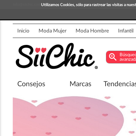
info@siichic.com
¡Compra y vende moda!
Utilizamos Cookies, sólo para rastrear las visitas a nu
Inicio
Moda Mujer
Moda Hombre
Infantil
zoom_in
Búsque
avanzad
Consejos
Marcas
Tendencia