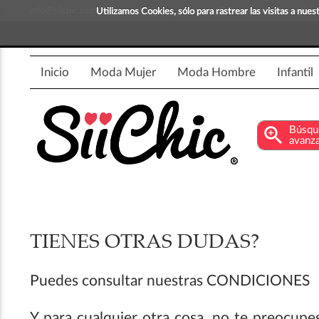
info@siichic.com
¡Compra y vende moda!
Utilizamos Cookies, sólo para rastrear las visitas a nu
Inicio
Moda Mujer
Moda Hombre
Infantil
zoom_in
Búsqu
avanz
TIENES OTRAS DUDAS?
Puedes consultar nuestras CONDICIONES
Y para cualquier otra cosa, no te preocupes