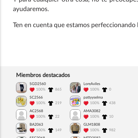
ayudaremos.
Ten en cuenta que estamos perfeccionando l
Miembros destacados
SGD2560
LoreAviles
100%
865
100%
0
SC2566
pattyyselma
100%
219
100%
438
AC2568
AMA3082
100%
22
100%
10
BA2063
GLM1808
100%
149
100%
982