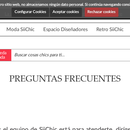
Blog Siichic
¡Descubre maravillosas prenda
estro sitio web, no almacenamos ningún dato personal. Si continúa navegando con
Configurar Cookies
Aceptar cookies
Rechazar cookies
La app para android esta en fase beta, disponible en breve
Moda SiiChic
Espacio Diseñadores
Retro SiiChic
eda
ada
PREGUNTAS FRECUENTES
 el equipo de SiiChic está para atenderte, diríg